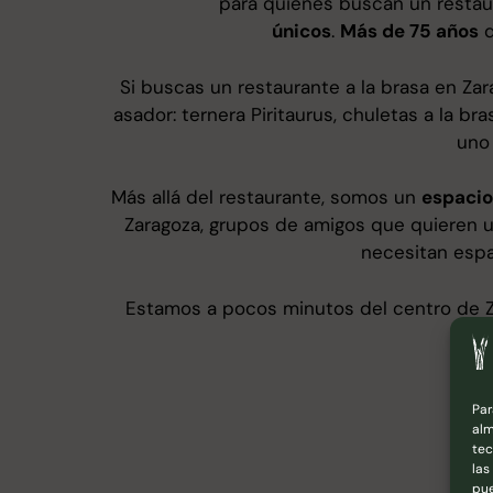
para quienes buscan un restau
únicos
.
Más de 75 años
d
Si buscas un restaurante a la brasa en Z
asador: ternera Piritaurus, chuletas a la 
uno 
Más allá del restaurante, somos un
espacio
Zaragoza, grupos de amigos que quieren 
necesitan espa
Estamos a pocos minutos del centro de 
Par
alm
tec
las
pue