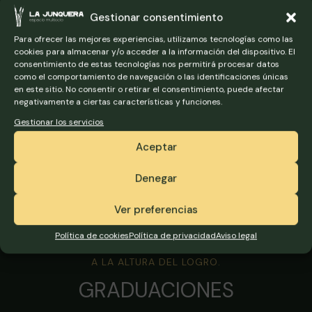
DESPEDIDAS DE SOLTERO
Gestionar consentimiento
Para ofrecer las mejores experiencias, utilizamos tecnologías como las
SABER MÁS
cookies para almacenar y/o acceder a la información del dispositivo. El
consentimiento de estas tecnologías nos permitirá procesar datos
como el comportamiento de navegación o las identificaciones únicas
en este sitio. No consentir o retirar el consentimiento, puede afectar
negativamente a ciertas características y funciones.
Gestionar los servicios
Aceptar
Denegar
Ver preferencias
Política de cookies
Política de privacidad
Aviso legal
CIERRA TU ETAPA DE ESTUDIOS CON UNA CELEBRACIÓN
A LA ALTURA DEL LOGRO.
GRADUACIONES