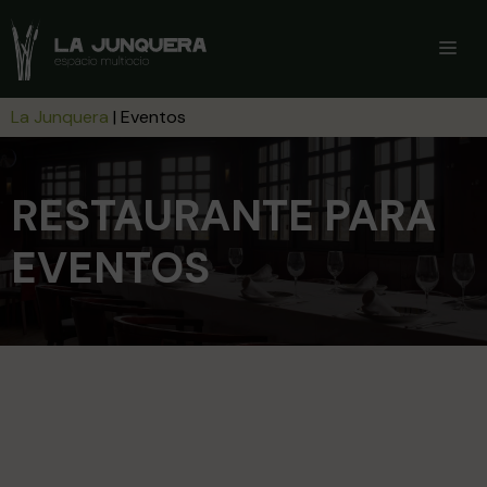
Saltar
al
ME
contenido
La Junquera
|
Eventos
RESTAURANTE PARA
EVENTOS