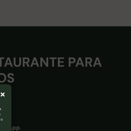
STAURANTE PARA
OS
a
s
 o
atsApp
.