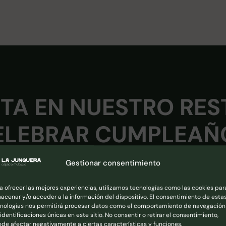
ITA EN NUESTRO RE
ELEBRAR CUMPLEAÑ
Gestionar consentimiento
REALIZA TU RESERVA
a ofrecer las mejores experiencias, utilizamos tecnologías como las cookies par
acenar y/o acceder a la información del dispositivo. El consentimiento de esta
nologías nos permitirá procesar datos como el comportamiento de navegación
 identificaciones únicas en este sitio. No consentir o retirar el consentimiento,
ro tipo de reservas puedes contactarnos por
Wh
de afectar negativamente a ciertas características y funciones.