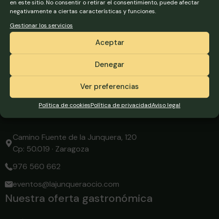
Política de cookies
en este sitio. No consentir o retirar el consentimiento, puede afectar
negativamente a ciertas características y funciones.
Estoy de acuerdo
Gestionar los servicios
Aceptar
Denegar
Ver preferencias
Política de cookies
Política de privacidad
Aviso legal
Contacto
Camino Fuente de la Junquera, 120
Cp: 50.019 · Zaragoza
976 560 662
eventos@lajunqueraocio.com
Nuestra oferta gastronómica