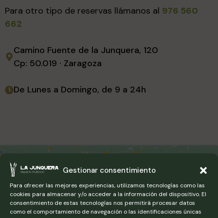
Para otro tipo de reservas llámanos al
976 560
662
Camino Fuente de la Junquera, 120
Cp: 50.019 · Zaragoza
De Lunes a Domingo, de 9 a 24h
Gestionar consentimiento
Para ofrecer las mejores experiencias, utilizamos tecnologías como las
cookies para almacenar y/o acceder a la información del dispositivo. El
Haz clic en «Estoy de acuerdo» para
consentimiento de estas tecnologías nos permitirá procesar datos
activar Google maps
como el comportamiento de navegación o las identificaciones únicas