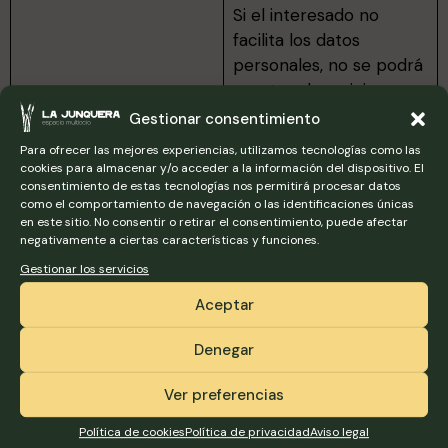
Si el interesado no
facilita los datos
personales, no se podrá
prestar el servicio.
Gestionar consentimiento
Los datos no serán
Para ofrecer las mejores experiencias, utilizamos tecnologías como las
cedidos a terceros,
cookies para almacenar y/o acceder a la información del dispositivo. El
Destinatarios
salvo que la ley lo
consentimiento de estas tecnologías nos permitirá procesar datos
permita o lo obligue
como el comportamiento de navegación o las identificaciones únicas
en este sitio. No consentir o retirar el consentimiento, puede afectar
expresamente.
negativamente a ciertas características y funciones.
Gestionar los servicios
De acuerdo con la
normativa vigente, el
Aceptar
interesado tiene
derecho a ejercer los
Denegar
derechos de acceso,
Ver preferencias
rectificación,
cancelación, limitación,
Política de cookies
Política de privacidad
Aviso legal