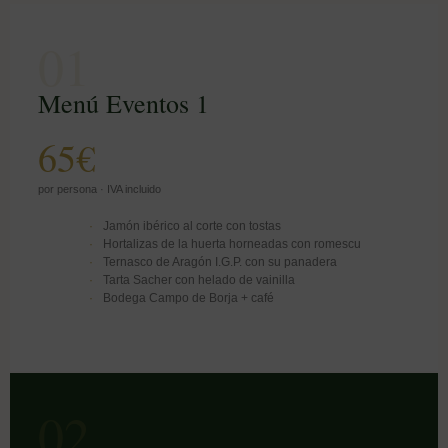
01
Menú Eventos 1
65€
por persona · IVA incluido
Jamón ibérico al corte con tostas
Hortalizas de la huerta horneadas con romescu
Ternasco de Aragón I.G.P. con su panadera
Tarta Sacher con helado de vainilla
Bodega Campo de Borja + café
02