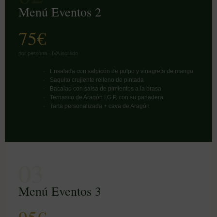
Menú Eventos 2
75€
por persona · IVA incluido
Ensalada con salpicón de pulpo y vinagreta de mango
Saquito crujiente relleno de pintada
Bacalao con salsa de pimientos a la brasa
Ternasco de Aragón I.G.P. con su panadera
Tarta personalizada + cava de Aragón
03
Menú Eventos 3