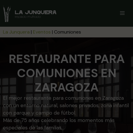
Saltar
al
ME
contenido
La Junquera
|
Eventos
|
Comuniones
RESTAURANTE PARA
COMUNIONES EN
ZARAGOZA
El mejor restaurante para comuniones en Zaragoza
con un entorno natural, salones privados, zona infantil
con parque y campo de fútbol.
Más de 75 años celebrando los momentos más
especiales de las familias.