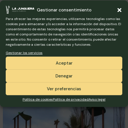
Los adultos pueden relajarse sabiendo que los más
Gestionar consentimiento
pequeños están entretenidos y seguros. Además,
ofrecemos diferentes opciones de animación infantil,
Para ofrecer las mejores experiencias, utilizamos tecnologías como las
cookies para almacenar y/o acceder a la información del dispositivo. El
desde juegos organizados hasta espectáculos, para
consentimiento de estas tecnologías nos permitirá procesar datos
que la comunión sea inolvidable para todos.
como el comportamiento de navegación o las identificaciones únicas
en este sitio. No consentir o retirar el consentimiento, puede afectar
negativamente a ciertas características y funciones.
Parque infantil exterior equipado.
Gestionar los servicios
Campo de fútbol de hierba artificial.
Animación infantil disponible bajo petición.
Aceptar
Menú infantil especialmente diseñado.
Denegar
Ver preferencias
Política de cookies
Política de privacidad
Aviso legal