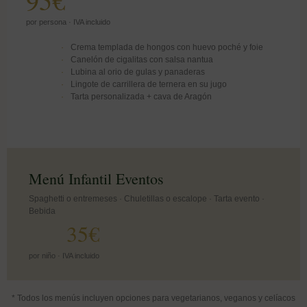
95€
por persona · IVA incluido
Crema templada de hongos con huevo poché y foie
Canelón de cigalitas con salsa nantua
Lubina al orio de gulas y panaderas
Lingote de carrillera de ternera en su jugo
Tarta personalizada + cava de Aragón
Menú Infantil Eventos
Spaghetti o entremeses · Chuletillas o escalope · Tarta evento ·
Bebida
35€
por niño · IVA incluido
* Todos los menús incluyen opciones para vegetarianos, veganos y celíacos