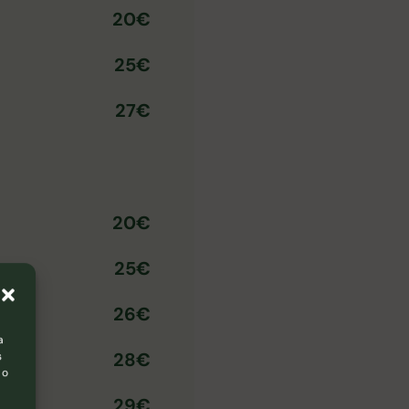
20€
25€
27€
20€
25€
26€
a
28€
s
 o
29€