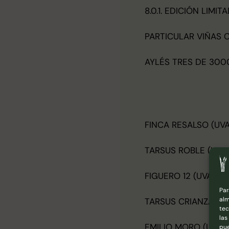
8.0.1. EDICIÓN LIMI
PARTICULAR VIÑAS 
AYLÉS TRES DE 300
FINCA RESALSO (UVA
TARSUS ROBLE (UVA 
FIGUERO 12 (UVA TIN
Par
alm
TARSUS CRIANZA (UV
tec
las
EMILIO MORO (UVA T
pue