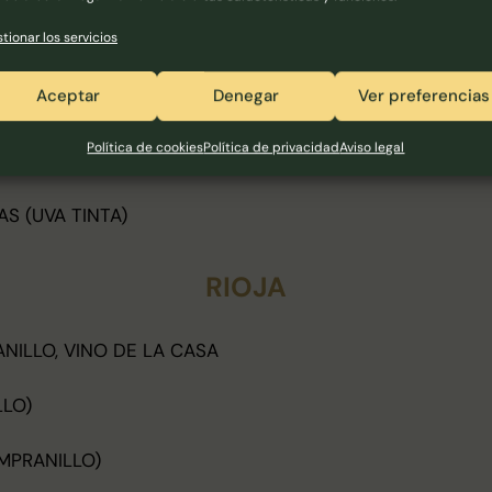
tionar los servicios
TA)
Aceptar
Denegar
Ver preferencias
VA TINTA)
Política de cookies
Política de privacidad
Aviso legal
LANES (UVA TINTA)
S (UVA TINTA)
RIOJA
NILLO, VINO DE LA CASA
LLO)
MPRANILLO)