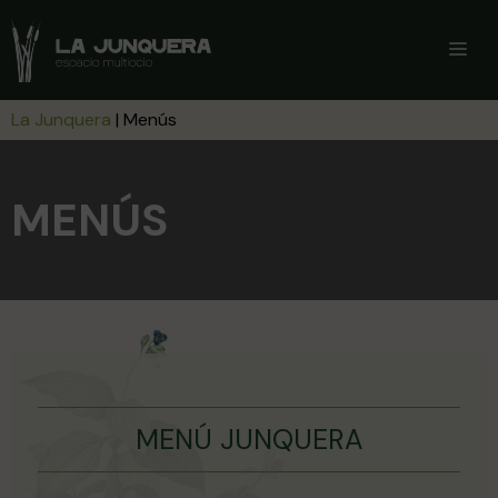
Saltar
al
ME
contenido
La Junquera
|
Menús
MENÚS
MENÚ JUNQUERA