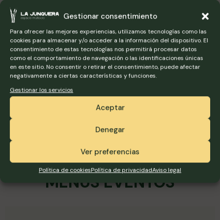
+ 3€ EN TERRAZA O SALÓN PRIVADO
MÍNIMO 2 PERSONAS
Gestionar consentimiento
Para ofrecer las mejores experiencias, utilizamos tecnologías como las
*NECESARIO RESERVA PREVIA
976 560 662
/
cookies para almacenar y/o acceder a la información del dispositivo. El
consentimiento de estas tecnologías nos permitirá procesar datos
eventos@lajunqueraocio.com
como el comportamiento de navegación o las identificaciones únicas
en este sitio. No consentir o retirar el consentimiento, puede afectar
negativamente a ciertas características y funciones.
Gestionar los servicios
Aceptar
Denegar
Ver preferencias
Política de cookies
Política de privacidad
Aviso legal
MENÚS EVENTOS