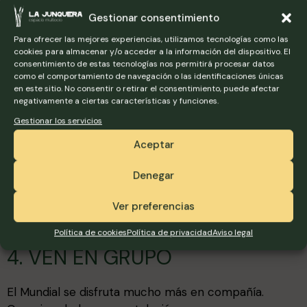
Los partidos del Mundial se juegan entre junio y julio,
con temperaturas en Zaragoza que pueden superar
Gestionar consentimiento
los 35 grados. Una terraza con sistema de
Para ofrecer las mejores experiencias, utilizamos tecnologías como las
nebulización como la de La Junquera es mucho más
cookies para almacenar y/o acceder a la información del dispositivo. El
consentimiento de estas tecnologías nos permitirá procesar datos
cómoda que un bar cerrado.
como el comportamiento de navegación o las identificaciones únicas
en este sitio. No consentir o retirar el consentimiento, puede afectar
3. VEN EN TRANSPORTE
negativamente a ciertas características y funciones.
Gestionar los servicios
PÚBLICO O USA EL PARKING
Aceptar
Para evitar problemas de aparcamiento en el centro,
Denegar
o bien usas el transporte público (tranvía y la línea 58
llegan hasta La Junquera) o aprovechas el parking
Ver preferencias
gratuito de los locales que lo ofrecen.
Política de cookies
Política de privacidad
Aviso legal
4. VEN EN GRUPO
El Mundial se disfruta mucho más en compañía.