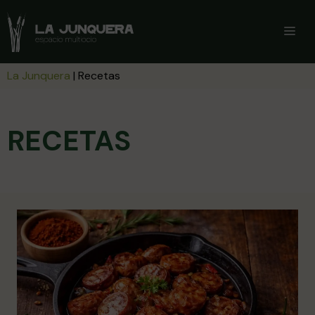
Saltar
al
ME
contenido
La Junquera
|
Recetas
RECETAS