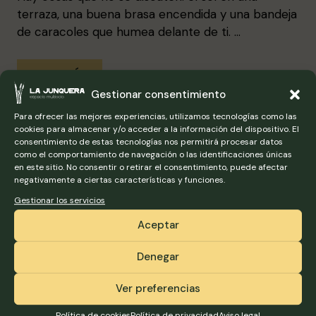
terraza, una buena brasa encendida y una bandeja
de caracoles que humea delante de ti. …
LEER MÁS
Gestionar consentimiento
Para ofrecer las mejores experiencias, utilizamos tecnologías como las
cookies para almacenar y/o acceder a la información del dispositivo. El
consentimiento de estas tecnologías nos permitirá procesar datos
como el comportamiento de navegación o las identificaciones únicas
en este sitio. No consentir o retirar el consentimiento, puede afectar
negativamente a ciertas características y funciones.
Gestionar los servicios
Aceptar
Denegar
Ver preferencias
Política de cookies
Política de privacidad
Aviso legal