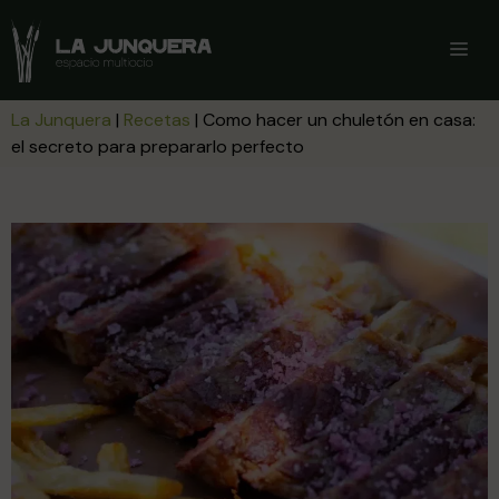
Saltar
al
ME
contenido
La Junquera
|
Recetas
|
Como hacer un chuletón en casa:
el secreto para prepararlo perfecto