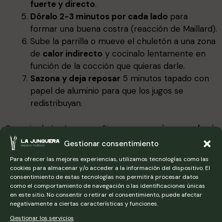
fuerte y directo
.
Dóralo 2-3 minutos por cada lado
para
formar una buena costra (reacción de Maillard).
Sube la parrilla o mueve el chuletón a una zona
de
calor indirecto
y cocinalo lentamente en
función de la cocción que quieras darle.
Sazona y deja reposar
5 minutos tapado con
papel de aluminio para que los jugos se
redistribuyan.
Consejo de La Junquera: Siempre es
mejor sacarlo si
se duda antes de tiempo
, si lo quieres más hecho
Gestionar consentimiento
siempre puedes volver a ponerlo al fuego.
Para ofrecer las mejores experiencias, utilizamos tecnologías como las
cookies para almacenar y/o acceder a la información del dispositivo. El
consentimiento de estas tecnologías nos permitirá procesar datos
como el comportamiento de navegación o las identificaciones únicas
en este sitio. No consentir o retirar el consentimiento, puede afectar
negativamente a ciertas características y funciones.
Gestionar los servicios