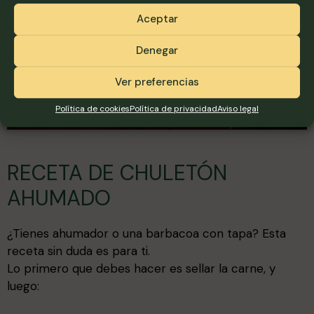
Aceptar
Denegar
Ver preferencias
Política de cookies
Política de privacidad
Aviso legal
RECETA DE CHULETÓN
AHUMADO
¿Tienes ahumador o una barbacoa con tapa? Esta
receta sin duda es para ti.
Lo primero que debes hacer es sellar la carne, y
luego: