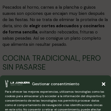
Pescados al horno, carnes a la plancha o guisos
suaves son opciones que encajan muy bien después
de las fiestas. No se trata de eliminar la proteína de la
dieta, sino de
elegir cortes adecuados y cocinarlos
de forma sencilla
, evitando rebozados, frituras o
salsas pesadas. Así se consigue un plato completo
que alimenta sin resultar pesado.
COCINA TRADICIONAL, PERO
SIN PASARSE
La cocina de siempre sigue teniendo su lugar, incluso
Gestionar consentimiento
después de Navidad. Un guiso bien hecho, con
tiempos largos y controlando la cantidad de grasa,
Para ofrecer las mejores experiencias, utilizamos tecnologías como las
cookies para almacenar y/o acceder a la información del dispositivo. El
puede sentar de maravilla.
consentimiento de estas tecnologías nos permitirá procesar datos
como el comportamiento de navegación o las identificaciones únicas
en este sitio. No consentir o retirar el consentimiento, puede afectar
La clave está en no recargarlo
y dejar que el